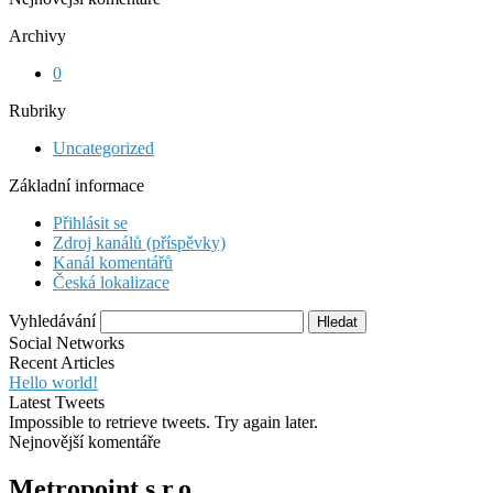
Archivy
0
Rubriky
Uncategorized
Základní informace
Přihlásit se
Zdroj kanálů (příspěvky)
Kanál komentářů
Česká lokalizace
Vyhledávání
Social Networks
Recent Articles
Hello world!
Latest Tweets
Impossible to retrieve tweets. Try again later.
Nejnovější komentáře
Metropoint s.r.o.