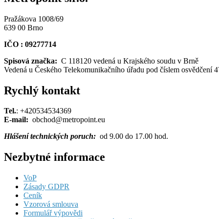
Pražákova 1008/69
639 00 Brno
IČO : 09277714
Spisová značka:
C 118120 vedená u Krajského soudu v Brně
Vedená u Českého Telekomunikačního úřadu pod číslem osvědčení 
Rychlý kontakt
Tel.
: +420534534369
E-mail:
obchod@metropoint.eu
Hlášení technických poruch:
od 9.00 do 17.00 hod.
Nezbytné informace
VoP
Zásady GDPR
Ceník
Vzorová smlouva
Formulář výpovědi