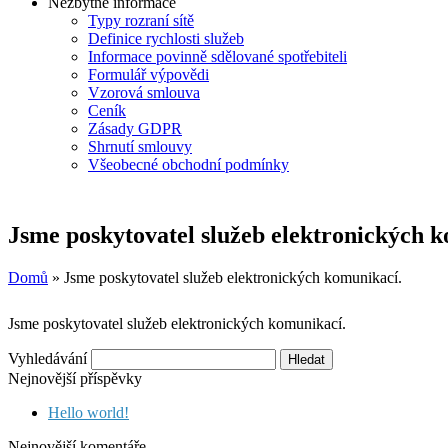
Nezbytné informace
Typy rozraní sítě
Definice rychlosti služeb
Informace povinně sdělované spotřebiteli
Formulář výpovědi
Vzorová smlouva
Ceník
Zásady GDPR
Shrnutí smlouvy
Všeobecné obchodní podmínky
Jsme poskytovatel služeb elektronických 
Domů
»
Jsme poskytovatel služeb elektronických komunikací.
Jsme poskytovatel služeb elektronických komunikací.
Vyhledávání
Nejnovější příspěvky
Hello world!
Nejnovější komentáře