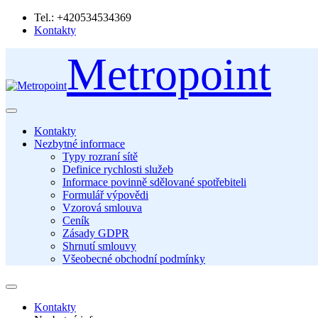
Tel.: +420534534369
Kontakty
Metropoint
Kontakty
Nezbytné informace
Typy rozraní sítě
Definice rychlosti služeb
Informace povinně sdělované spotřebiteli
Formulář výpovědi
Vzorová smlouva
Ceník
Zásady GDPR
Shrnutí smlouvy
Všeobecné obchodní podmínky
Kontakty